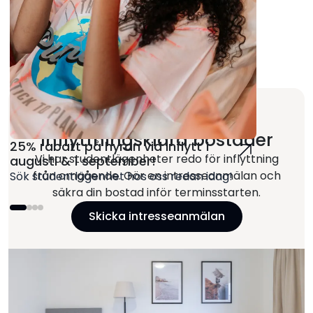
Just nu
Inflyttningsklara bostäder
25% rabatt på hyran vid inflytt 1
Vi har studentlägenheter redo för inflyttning
augusti & 1 september!
från omgående. Gör en intresseanmälan och
Sök studentlägenhet hos oss redan idag!
säkra din bostad inför terminsstarten.
Skicka intresseanmälan