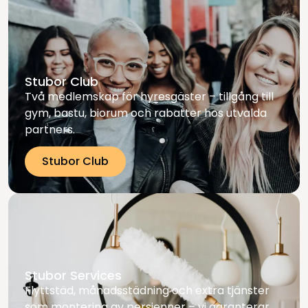
Stubor Club
Två medlemskap för hyresgäster – tillgång till
gym, bastu, biorum och rabatter hos utvalda
partners.
Stubor Club
Stubor Services
Flyttstäd, månadsstädning och extra tjänster
som montering av persienner – vi garanterar