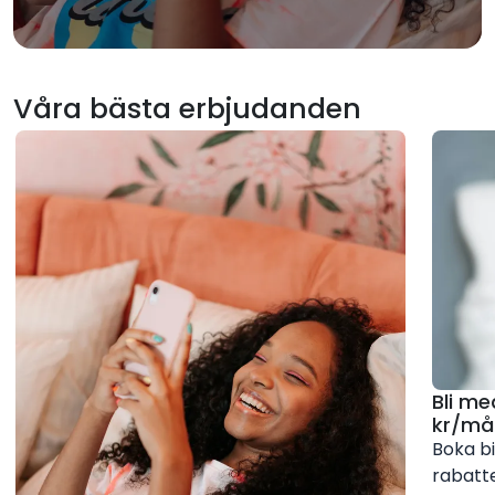
Våra bästa erbjudanden
Bli me
kr/må
Boka b
rabatte