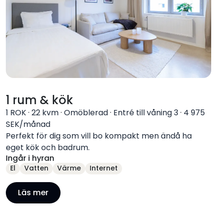
1 rum & kök
1 ROK
·
22 kvm
·
Omöblerad
·
Entré till våning 3
·
4 975
SEK/månad
Perfekt för dig som vill bo kompakt men ändå ha
eget kök och badrum.
Ingår i hyran
El
Vatten
Värme
Internet
Läs mer