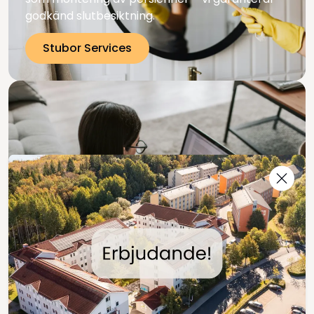
godkänd slutbesiktning.
Stubor Services
För hyresgäster hos Stubor
Här hittar du all information du behöver om ditt
boende – vare sig du precis har flyttat in eller
redan bor hos oss.
Boendeinformation