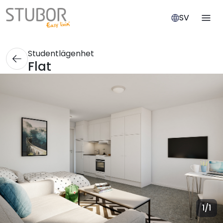
SV
Studentlägenhet
Flat
1
/1