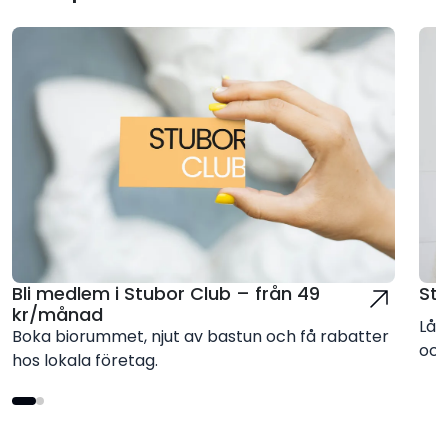
Bli medlem i Stubor Club – från 49
St
kr/månad
Låt
Boka biorummet, njut av bastun och få rabatter
och
hos lokala företag.