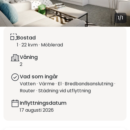
1
/1
Bostad
1 · 22 kvm · Möblerad
Våning
2
Vad som ingår
Vatten · Värme · El · Bredbandsanslutning ·
Router · Städning vid utflyttning
Inflyttningsdatum
17 augusti 2026