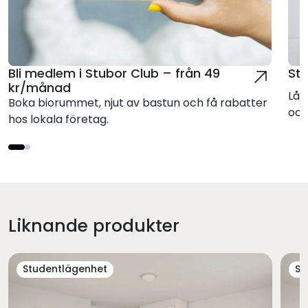
Bli medlem i Stubor Club – från 49
St
kr/månad
Låt
Boka biorummet, njut av bastun och få rabatter
och
hos lokala företag.
Liknande produkter
Studentlägenhet
St