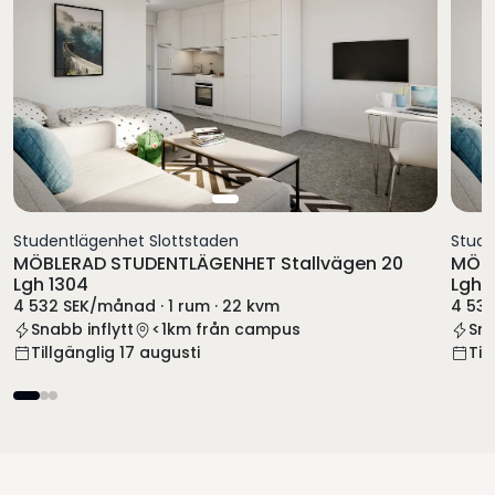
Studentlägenhet Slottstaden
Stude
MÖBLERAD STUDENTLÄGENHET Stallvägen 20
MÖBL
Lgh 1304
Lgh 1
4 532 SEK/månad · 1 rum · 22 kvm
4 532
Snabb inflytt
<1km från campus
Sna
Tillgänglig 17 augusti
Til