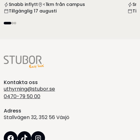
Snabb inflytt
<1km från campus
Sna
Tillgänglig 17 augusti
Til
Kontakta oss
uthyrning@stubor.se
0470-79 50 00
Adress
Stallvägen 32, 352 56 Växjö