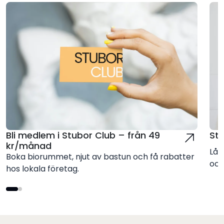
Bli medlem i Stubor Club – från 49
St
kr/månad
Låt
Boka biorummet, njut av bastun och få rabatter
och
hos lokala företag.