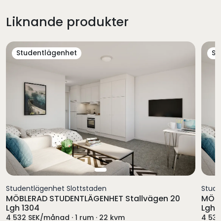
Liknande produkter
Studentlägenhet
St
Studentlägenhet Slottstaden
Stude
MÖBLERAD STUDENTLÄGENHET Stallvägen 20
MÖBL
Lgh 1304
Lgh 1
4 532 SEK/månad · 1 rum · 22 kvm
4 532