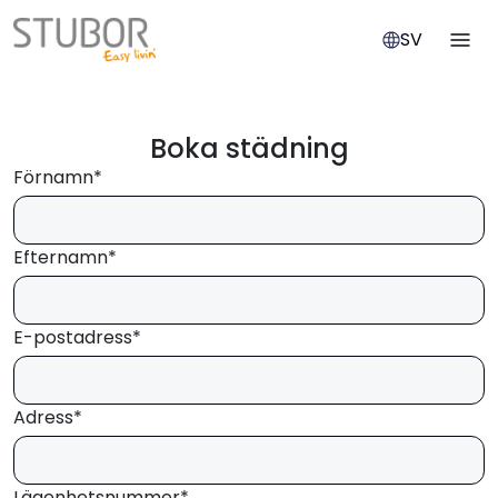
SV
Boka städning
Förnamn*
Efternamn*
E-postadress*
Adress*
Lägenhetsnummer*