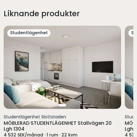
Liknande produkter
Studentlägenhet
St
Studentlägenhet Slottstaden
Stude
MÖBLERAD STUDENTLÄGENHET Stallvägen 20
MÖBL
Lgh 1304
Lgh 1
4 532 SEK/månad · 1 rum · 22 kvm
4 532