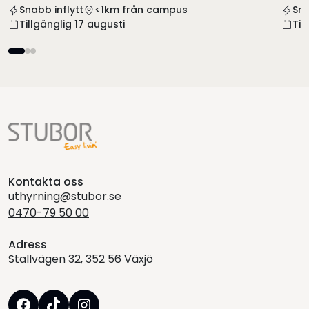
Snabb inflytt
<1km från campus
Sna
Tillgänglig 17 augusti
Til
Kontakta oss
uthyrning@stubor.se
0470-79 50 00
Adress
Stallvägen 32, 352 56 Växjö