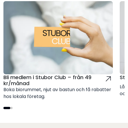
Bli medlem i Stubor Club – från 49
St
kr/månad
Låt
Boka biorummet, njut av bastun och få rabatter
och
hos lokala företag.