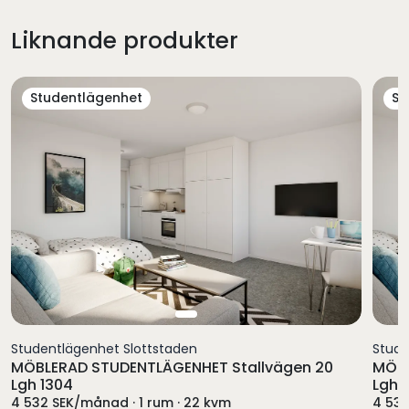
Liknande produkter
Studentlägenhet
St
Studentlägenhet Slottstaden
Stude
MÖBLERAD STUDENTLÄGENHET Stallvägen 20
MÖBL
Lgh 1304
Lgh 1
4 532 SEK/månad · 1 rum · 22 kvm
4 532