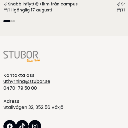
Snabb inflytt
<1km från campus
Sna
Tillgänglig 17 augusti
Til
Kontakta oss
uthyrning@stubor.se
0470-79 50 00
Adress
Stallvägen 32, 352 56 Växjö