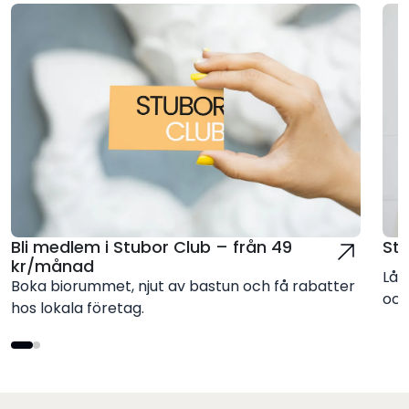
Bli medlem i Stubor Club – från 49
St
kr/månad
Låt
Boka biorummet, njut av bastun och få rabatter
och
hos lokala företag.