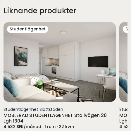
Liknande produkter
Studentlägenhet
St
Studentlägenhet Slottstaden
Stude
MÖBLERAD STUDENTLÄGENHET Stallvägen 20
MÖBL
Lgh 1304
Lgh 1
4 532 SEK/månad · 1 rum · 22 kvm
4 532