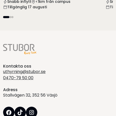
Snabb inflytt
<1km från campus
Sna
Tillgänglig 17 augusti
Til
Kontakta oss
uthyrning@stubor.se
0470-79 50 00
Adress
Stallvägen 32, 352 56 Växjö