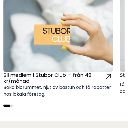
Bli medlem i Stubor Club – från 49
St
kr/månad
Låt
Boka biorummet, njut av bastun och få rabatter
och
hos lokala företag.