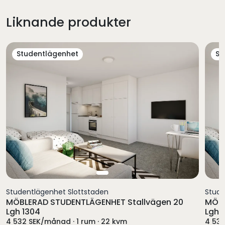
Liknande produkter
Studentlägenhet
St
Studentlägenhet Slottstaden
Stude
MÖBLERAD STUDENTLÄGENHET Stallvägen 20
MÖBL
Lgh 1304
Lgh 1
4 532 SEK/månad · 1 rum · 22 kvm
4 532