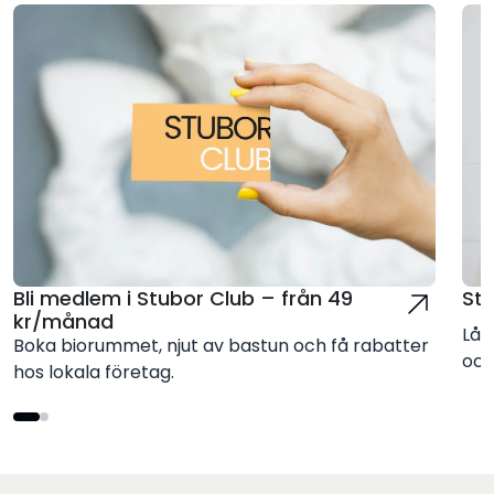
Bli medlem i Stubor Club – från 49
St
kr/månad
Låt
Boka biorummet, njut av bastun och få rabatter
och
hos lokala företag.