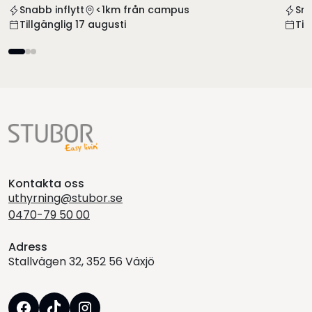
Snabb inflytt
<1km från campus
Sna
Tillgänglig 17 augusti
Til
Kontakta oss
uthyrning@stubor.se
0470-79 50 00
Adress
Stallvägen 32, 352 56 Växjö