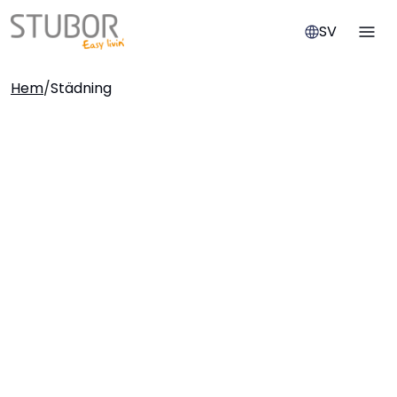
SV
Hem
/
Städning
Professionell
städservice på
campus och runt om i
Växjö
Vi hjälper dig med hemstädning, fönsterputs
och flyttstäd med Stubor Cleaning Service –
tryggt, prisvärt och med RUT-avdrag.
Fyll i formuläret för att få ett prisförslag för
din lägenhet.